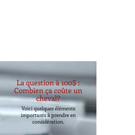
La question à 100$ :
Combien ça coûte un
cheval?
Voici quelques éléments
importants à prendre en
considération.